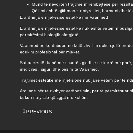
Mund të nevojiten trajtime mirëmbajtëse për rezulta
Qëllimi është gjithmonë: natyralitet, harmoni dhe 
E ardhmja e mjekësisë estetike me Vaanmed
E ardhmja e mjekësisë estetike nuk është vetëm mbushja e
përmirësimi biologjik afatgjatë.
Vaanmed po kontribuon në këtë zhvillim duke sjellë produ
edukim profesional për mjekët.
Sot pacientët kanë më shumë zgjedhje se kurrë më parë, p
me: cilësi, siguri dhe besim te Vaanmed.
Trajtimet estetike me injeksione nuk janë vetëm për të n
Ato janë për të rikthyer vetëbesimin, për të përmirësuar s
bukuri natyrale që zgjat me kohën.
PREVIOUS