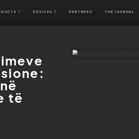
ODUCTS
DEVICES
PARTNERS
THE JOURNAL
jtimeve
ksione:
inë
e të