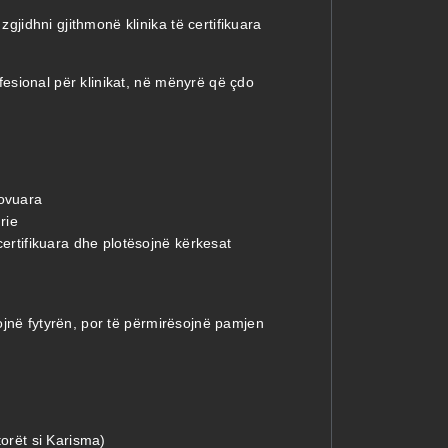
idhni gjithmonë klinika të certifikuara
esional për klinikat, në mënyrë që çdo
.
rovuara
rie
certifikuara dhe plotësojnë kërkesat
ojnë fytyrën, por të përmirësojnë pamjen
torët si Karisma)