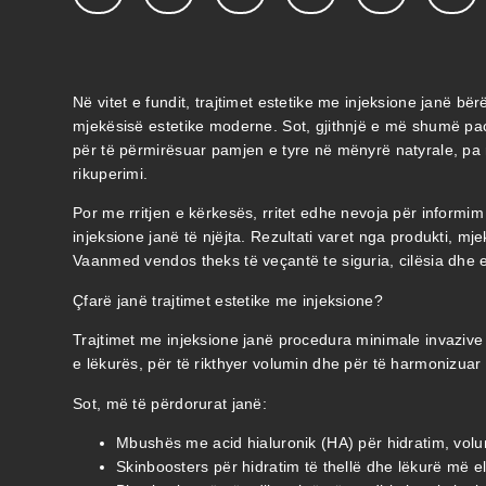
Në vitet e fundit, trajtimet estetike me injeksione janë bë
mjekësisë estetike moderne. Sot, gjithnjë e më shumë pacie
për të përmirësuar pamjen e tyre në mënyrë natyrale, pa 
rikuperimi.
Por me rritjen e kërkesës, rritet edhe nevoja për informim 
injeksione janë të njëjta. Rezultati varet nga produkti, mje
Vaanmed vendos theks të veçantë te siguria, cilësia dhe 
Çfarë janë trajtimet estetike me injeksione?
Trajtimet me injeksione janë procedura minimale invazive
e lëkurës, për të rikthyer volumin dhe për të harmonizuar 
Sot, më të përdorurat janë:
Mbushës me acid hialuronik (HA) për hidratim, volu
Skinboosters për hidratim të thellë dhe lëkurë më el