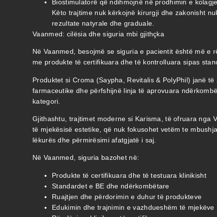
Biostimulatorë që ndihmojnë në prodhimin e kolagjen
Këto trajtime nuk kërkojnë kirurgji dhe zakonisht n
rezultate natyrale dhe graduale.
Vaanmed: cilësia dhe siguria mbi gjithçka
Në Vaanmed, besojmë se siguria e pacientit është më e 
me produkte të certifikuara dhe të kontrolluara sipas st
Produktet si Croma (Saypha, Revitalis & PolyPhil) janë të
farmaceutike dhe përfshijnë linja të aprovuara ndërkombë
kategori.
Gjithashtu, trajtimet moderne si Karisma, të ofruara nga
të mjekësisë estetike, që nuk fokusohet vetëm te mbushja 
lëkurës dhe përmirësimi afatgjatë i saj.
Në Vaanmed, siguria bazohet në:
Produkte të certifikuara dhe të testuara klinikisht
Standardet e BE dhe ndërkombëtare
Ruajtjen dhe përdorimin e duhur të produkteve
Edukimin dhe trajnimin e vazhdueshëm të mjekëve