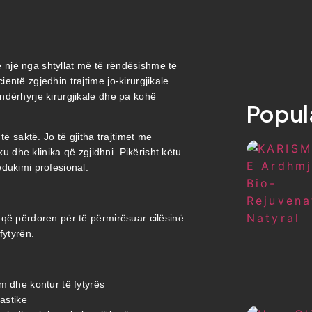
rë një nga shtyllat më të rëndësishme të
ntë zgjedhin trajtime jo-kirurgjikale
ndërhyrje kirurgjikale dhe pa kohë
Popul
të saktë. Jo të gjitha trajtimet me
ku dhe klinika që zgjidhni. Pikërisht këtu
edukimi profesional.
 që përdoren për të përmirësuar cilësinë
fytyrën.
m dhe kontur të fytyrës
astike