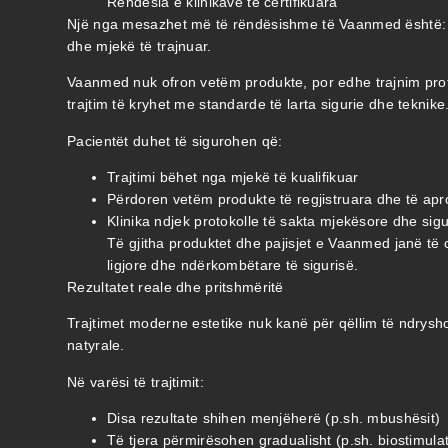
Rëndësia e klinikave të certifikuara
Një nga mesazhet më të rëndësishme të Vaanmed është: zgj
dhe mjekë të trajnuar.
Vaanmed nuk ofron vetëm produkte, por edhe trajnim prof
trajtim të kryhet me standarde të larta sigurie dhe teknike
Pacientët duhet të sigurohen që:
Trajtimi bëhet nga mjekë të kualifikuar
Përdoren vetëm produkte të regjistruara dhe të ap
Klinika ndjek protokolle të sakta mjekësore dhe sigu
Të gjitha produktet dhe pajisjet e Vaanmed janë të 
ligjore dhe ndërkombëtare të sigurisë.
Rezultatet reale dhe pritshmëritë
Trajtimet moderne estetike nuk kanë për qëllim të ndrysh
natyrale.
Në varësi të trajtimit:
Disa rezultate shihen menjëherë (p.sh. mbushësit)
Të tjera përmirësohen gradualisht (p.sh. biostimula