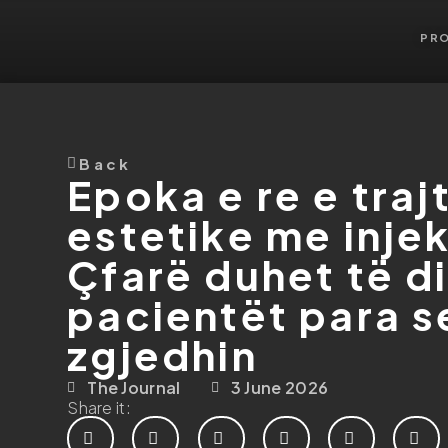
PR
Back
Epoka e re e tra
estetike me inje
Çfarë duhet të d
pacientët para s
zgjedhin
The Journal
3 June 2026
Share it: