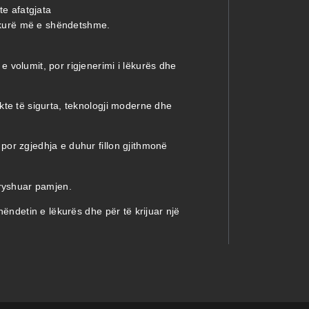
te afatgjata
lëkurë më e shëndetshme.
 volumit, por rigjenerimi i lëkurës dhe
kte të sigurta, teknologji moderne dhe
or zgjedhja e duhur fillon gjithmonë
dryshuar pamjen.
hëndetin e lëkurës dhe për të krijuar një