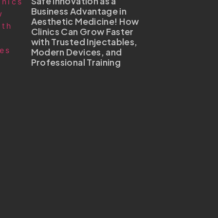
Safe Innovation as a
Business Advantage in
Aesthetic Medicine! How
Clinics Can Grow Faster
with Trusted Injectables,
Modern Devices, and
Professional Training