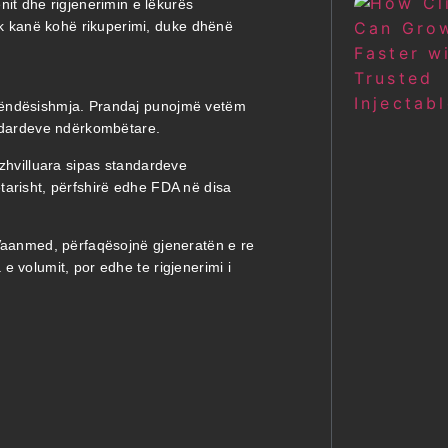
it dhe rigjenerimin e lëkurës
uk kanë kohë rikuperimi, duke dhënë
rëndësishmja. Prandaj punojmë vetëm
andardeve ndërkombëtare.
 zhvilluara sipas standardeve
tarisht, përfshirë edhe FDA në disa
 Vaanmed, përfaqësojnë gjeneratën e re
e volumit, por edhe te rigjenerimi i